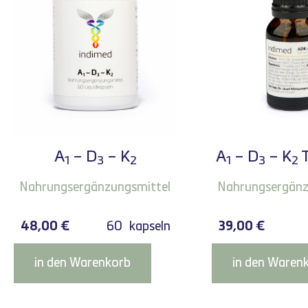
A
– D
– K
A
– D
– K
1
3
2
1
3
2
Nahrungsergänzungsmittel
Nahrungsergänz
48,00
€
60
kapseln
39,00
€
in den Warenkorb
in den Waren