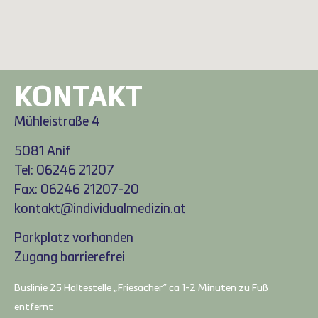
KONTAKT
Mühleistraße 4
5081 Anif
Tel: 06246 21207
Fax: 06246 21207-20
kontakt@individualmedizin.at
Parkplatz vorhanden
Zugang barrierefrei
Buslinie 25 Haltestelle „Friesacher“ ca 1-2 Minuten zu Fuß
entfernt