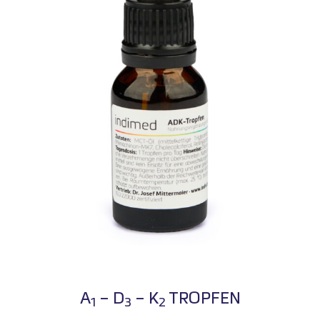
A
– D
– K
TROPFEN
1
3
2