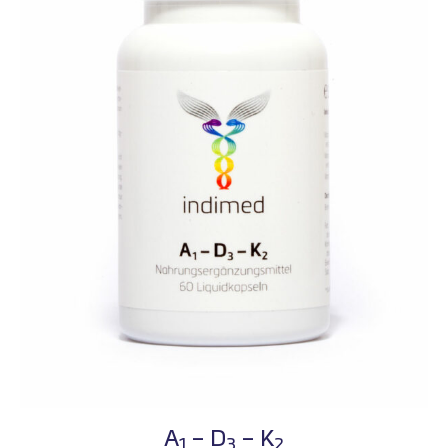
A
– D
– K
1
3
2